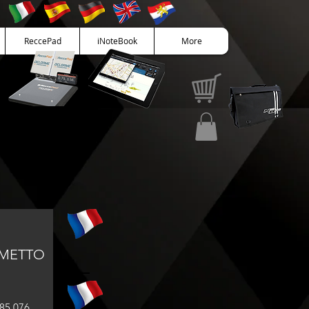
ReccePad
iNoteBook
More
OMETTO
ct
85 076