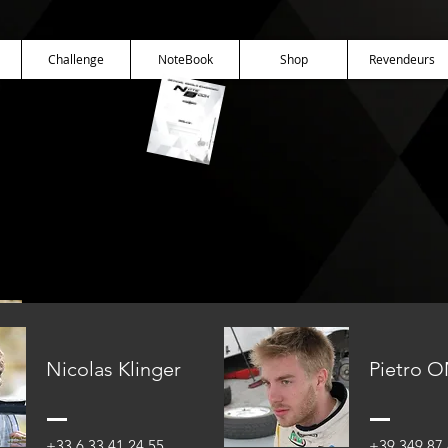
Challenge
NoteBook
Shop
Revendeurs
s
Nicolas KLINGER
France & Europe
+33 6 33 41 24 55
Nicolas
Klinger
Pietro 
Conta
Vincent LANDAIS
France - Nord Est
+33 6 33 41 24 55
+39 349 87 