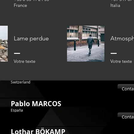
+33 6 89 20 95 43
France
Italia
Conta
Pietro OMETTO
Italia
Conta
Lame perdue
Atmosph
Isidoor SMETS
Benelux
Conta
Votre texte​​
Votre texte​​
Sarah BUCHARD
Switzerland
Switzerland
Conta
+41 79 725 22 73
Pablo MARCOS
España
Conta
Lothar BÖKAMP