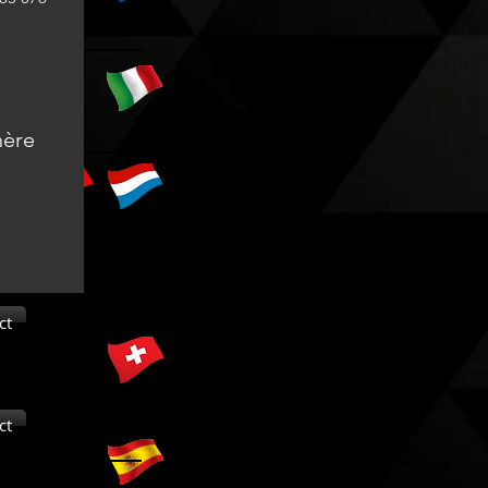
ct
ct
ère
ct
ct
ct