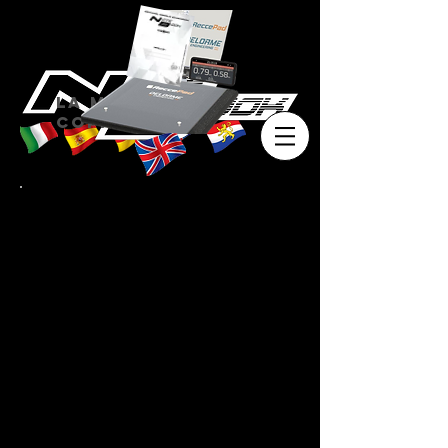
La marque des
copilotes
Home
NoteBook
Resellers